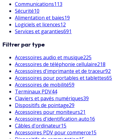
Communications
113
Sécurité
10
Alimentation et baies
19
Logiciels et licences
12
Services et garanties
691
Filtrer par type
Accessoires audio et musique
225
Accessoires de téléphonie cellulaire
218
Accessoires d'imprimante et de traceur
92
Accessoires pour portables et tablettes
65
Accessoires de mobilité
59
Terminaux PDV
44
Claviers et pavés numériques
39
Dispositifs de pointage
29
Accessoires pour moniteurs
21
Accessoires d'identification auto
16
Câbles d'ordinateur
15
Accessoires PDV pour commerce
15