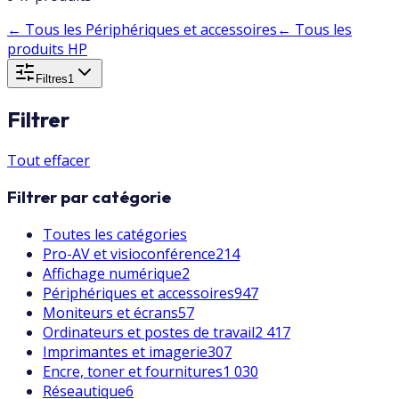
←
Tous les Périphériques et accessoires
←
Tous les
produits HP
Filtres
1
Filtrer
Tout effacer
Filtrer par catégorie
Toutes les catégories
Pro-AV et visioconférence
214
Affichage numérique
2
Périphériques et accessoires
947
Moniteurs et écrans
57
Ordinateurs et postes de travail
2 417
Imprimantes et imagerie
307
Encre, toner et fournitures
1 030
Réseautique
6