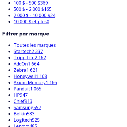
100 $ - 500 $
369
500 $ - 2 000 $
165
2 000 $ - 10 000 $
24
10 000 $ et plus
0
Filtrer par marque
Toutes les marques
Startech
2 337
Tripp Lite
2 162
AddOn
1 664
Zebra
1 621
Honeywell
1 168
Axiom Memory
1 166
Panduit
1 065
HP
947
Chief
913
Samsung
597
Belkin
583
Logitech
525
Lenovo
485