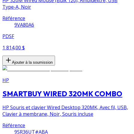
HP 320M Wired Mouse (Bulk 120), Ambidextre, USB
Type-A, Noir
Référence
9VA80A6
PDSF
1 814,00 $
Ajouter à la soumission
HP
SMARTBUY WIRED 320MK COMBO
HP Souris et clavier Wired Desktop 320MK, Avec fil, USB,
Clavier à membrane, Noir, Souris incluse
Référence
9SR36UT#ABA