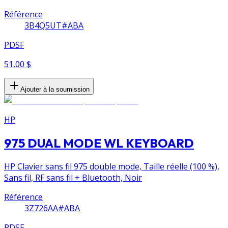
Référence
3B4Q5UT#ABA
PDSF
51,00 $
Ajouter à la soumission
HP
975 DUAL MODE WL KEYBOARD
HP Clavier sans fil 975 double mode, Taille réelle (100 %),
Sans fil, RF sans fil + Bluetooth, Noir
Référence
3Z726AA#ABA
PDSF