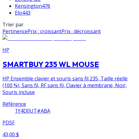
Kensington
476
Elo
443
Trier par
Pertinence
Prix : croissant
Prix : décroissant
HP
SMARTBUY 235 WL MOUSE
HP Ensemble clavier et souris sans fil 235, Taille réelle
(100 %), Sans fil, RF sans fil, Clavier à membrane, Noir,
Souris incluse
Référence
1Y4D0UT#ABA
PDSF
43,00 $