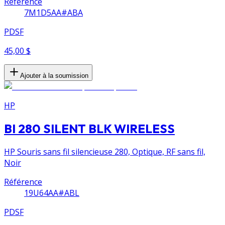
Référence
7M1D5AA#ABA
PDSF
45,00 $
Ajouter à la soumission
HP
BI 280 SILENT BLK WIRELESS
HP Souris sans fil silencieuse 280, Optique, RF sans fil,
Noir
Référence
19U64AA#ABL
PDSF