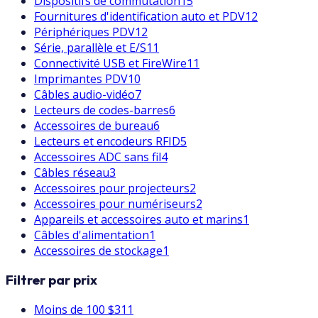
Dispositifs de commutation
15
Fournitures d'identification auto et PDV
12
Périphériques PDV
12
Série, parallèle et E/S
11
Connectivité USB et FireWire
11
Imprimantes PDV
10
Câbles audio-vidéo
7
Lecteurs de codes-barres
6
Accessoires de bureau
6
Lecteurs et encodeurs RFID
5
Accessoires ADC sans fil
4
Câbles réseau
3
Accessoires pour projecteurs
2
Accessoires pour numériseurs
2
Appareils et accessoires auto et marins
1
Câbles d'alimentation
1
Accessoires de stockage
1
Filtrer par prix
Moins de 100 $
311