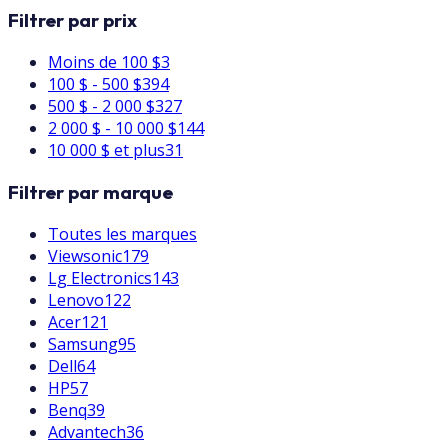
Filtrer par prix
Moins de 100 $
3
100 $ - 500 $
394
500 $ - 2 000 $
327
2 000 $ - 10 000 $
144
10 000 $ et plus
31
Filtrer par marque
Toutes les marques
Viewsonic
179
Lg Electronics
143
Lenovo
122
Acer
121
Samsung
95
Dell
64
HP
57
Benq
39
Advantech
36