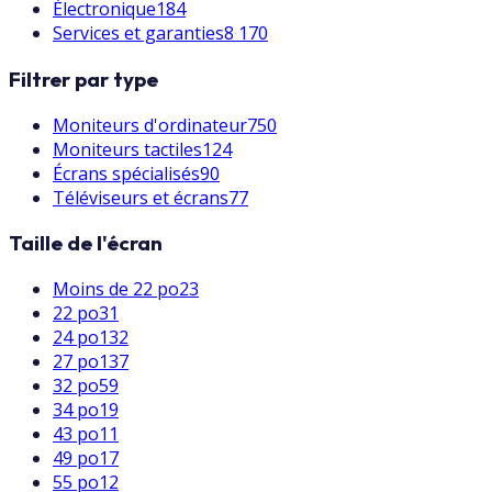
Électronique
184
Services et garanties
8 170
Filtrer par type
Moniteurs d'ordinateur
750
Moniteurs tactiles
124
Écrans spécialisés
90
Téléviseurs et écrans
77
Taille de l'écran
Moins de 22 po
23
22 po
31
24 po
132
27 po
137
32 po
59
34 po
19
43 po
11
49 po
17
55 po
12