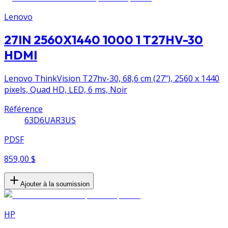
Lenovo
27IN 2560X1440 1000 1 T27HV-30
HDMI
Lenovo ThinkVision T27hv-30, 68,6 cm (27"), 2560 x 1440
pixels, Quad HD, LED, 6 ms, Noir
Référence
63D6UAR3US
PDSF
859,00 $
Ajouter à la soumission
HP