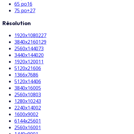
65 po
16
75 po+
27
Résolution
1920x1080
227
3840x2160
129
2560x1440
73
3440x1440
20
1920x1200
11
5120x2160
6
1366x768
6
5120x1440
6
3840x1600
5
2560x1080
3
1280x1024
3
2240x1400
2
1600x900
2
6144x2560
1
2560x1600
1