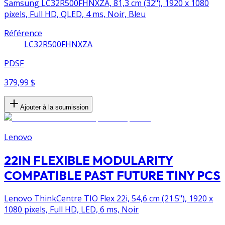
Samsung LC32R500FHNXZA, 81,3 cm (32"), 1920 x 1080
pixels, Full HD, QLED, 4 ms, Noir, Bleu
Référence
LC32R500FHNXZA
PDSF
379,99 $
Ajouter à la soumission
Lenovo
22IN FLEXIBLE MODULARITY
COMPATIBLE PAST FUTURE TINY PCS
Lenovo ThinkCentre TIO Flex 22i, 54,6 cm (21.5"), 1920 x
1080 pixels, Full HD, LED, 6 ms, Noir