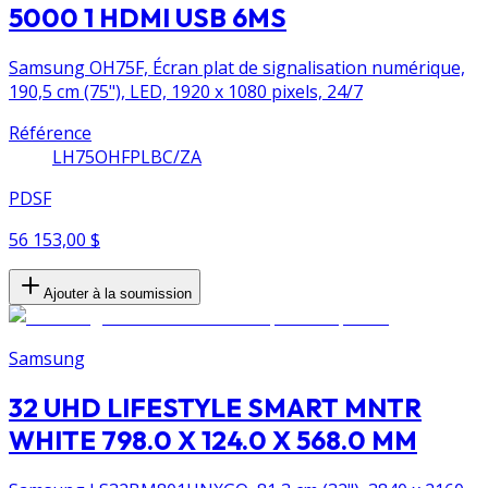
5000 1 HDMI USB 6MS
Samsung OH75F, Écran plat de signalisation numérique,
190,5 cm (75"), LED, 1920 x 1080 pixels, 24/7
Référence
LH75OHFPLBC/ZA
PDSF
56 153,00 $
Ajouter à la soumission
Samsung
32 UHD LIFESTYLE SMART MNTR
WHITE 798.0 X 124.0 X 568.0 MM