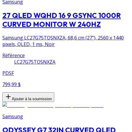
Samsung
27 QLED WQHD 16 9 GSYNC 1000R
CURVED MONITOR W 240HZ
Samsung LC27G75TQSNXZA, 68,6 cm (27"), 2560 x 1440
pixels, QLED, 1 ms, Noir
Référence
LC27G75TQSNXZA
PDSF
799,99 $
Ajouter à la soumission
Samsung
ODYSSEY G7 32IN CURVED QLED