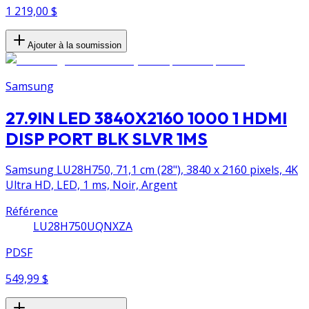
1 219,00 $
Ajouter à la soumission
Samsung
27.9IN LED 3840X2160 1000 1 HDMI
DISP PORT BLK SLVR 1MS
Samsung LU28H750, 71,1 cm (28"), 3840 x 2160 pixels, 4K
Ultra HD, LED, 1 ms, Noir, Argent
Référence
LU28H750UQNXZA
PDSF
549,99 $