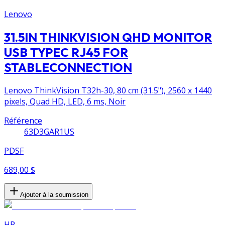
Lenovo
31.5IN THINKVISION QHD MONITOR
USB TYPEC RJ45 FOR
STABLECONNECTION
Lenovo ThinkVision T32h-30, 80 cm (31.5"), 2560 x 1440
pixels, Quad HD, LED, 6 ms, Noir
Référence
63D3GAR1US
PDSF
689,00 $
Ajouter à la soumission
HP