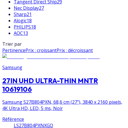
Tangent Direct Ship
29
Nec Display
27
Sharp
21
Alogic
18
PHILIPS
18
AOC
13
Trier par
Pertinence
Prix : croissant
Prix : décroissant
Samsung
27IN UHD ULTRA-THIN MNTR
10619106
Samsung S27B804PXN, 68,6 cm (27"), 3840 x 2160 pixels,
4K Ultra HD, LED, 5 ms, Noir
Référence
LS27B804PXNXGO