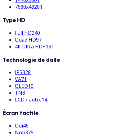
1440x900
1
7680x4320
1
Type HD
Full HD
240
Quad HD
97
4K Ultra HD+
131
Technologie de dalle
IPS
328
VA
71
OLED
10
TN
8
LCD / autre
14
Écran tactile
Oui
46
Non
375