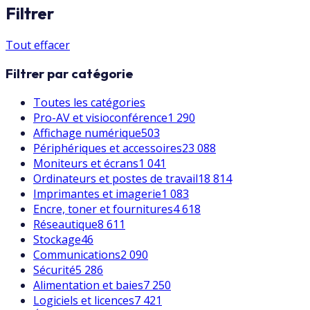
Filtrer
Tout effacer
Filtrer par catégorie
Toutes les catégories
Pro-AV et visioconférence
1 290
Affichage numérique
503
Périphériques et accessoires
23 088
Moniteurs et écrans
1 041
Ordinateurs et postes de travail
18 814
Imprimantes et imagerie
1 083
Encre, toner et fournitures
4 618
Réseautique
8 611
Stockage
46
Communications
2 090
Sécurité
5 286
Alimentation et baies
7 250
Logiciels et licences
7 421