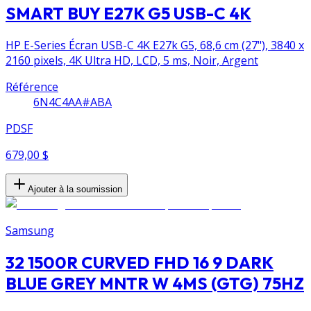
SMART BUY E27K G5 USB-C 4K
HP E-Series Écran USB-C 4K E27k G5, 68,6 cm (27"), 3840 x
2160 pixels, 4K Ultra HD, LCD, 5 ms, Noir, Argent
Référence
6N4C4AA#ABA
PDSF
679,00 $
Ajouter à la soumission
Samsung
32 1500R CURVED FHD 16 9 DARK
BLUE GREY MNTR W 4MS (GTG) 75HZ