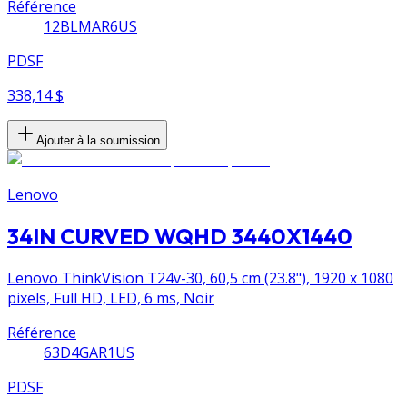
Référence
12BLMAR6US
PDSF
338,14 $
Ajouter à la soumission
Lenovo
34IN CURVED WQHD 3440X1440
Lenovo ThinkVision T24v-30, 60,5 cm (23.8"), 1920 x 1080
pixels, Full HD, LED, 6 ms, Noir
Référence
63D4GAR1US
PDSF