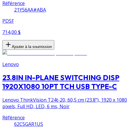
Référence
21Y56AA#ABA
PDSF
714,00 $
Ajouter à la soumission
Lenovo
23.8IN IN-PLANE SWITCHING DISP
1920X1080 10PT TCH USB TYPE-C
Lenovo ThinkVision T24t-20, 60,5 cm (23.8"), 1920 x 1080
pixels, Full HD, LED, 6 ms, Noir
Référence
62C5GAR1US