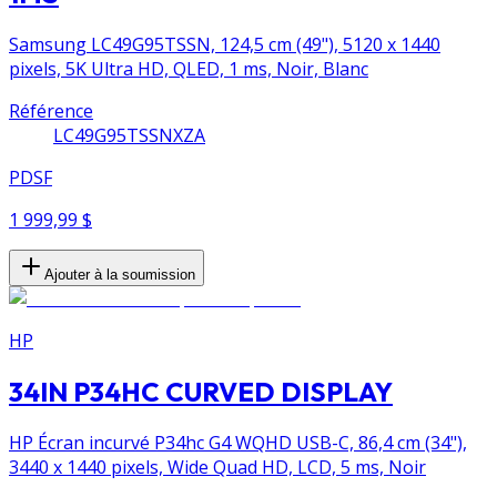
Samsung LC49G95TSSN, 124,5 cm (49"), 5120 x 1440
pixels, 5K Ultra HD, QLED, 1 ms, Noir, Blanc
Référence
LC49G95TSSNXZA
PDSF
1 999,99 $
Ajouter à la soumission
HP
34IN P34HC CURVED DISPLAY
HP Écran incurvé P34hc G4 WQHD USB-C, 86,4 cm (34"),
3440 x 1440 pixels, Wide Quad HD, LCD, 5 ms, Noir