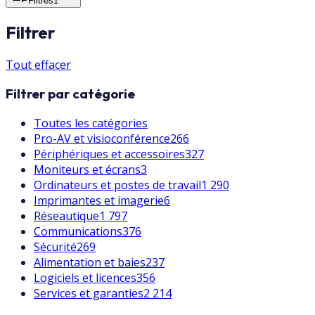
Filtres
1
Filtrer
Tout effacer
Filtrer par catégorie
Toutes les catégories
Pro-AV et visioconférence
266
Périphériques et accessoires
327
Moniteurs et écrans
3
Ordinateurs et postes de travail
1 290
Imprimantes et imagerie
6
Réseautique
1 797
Communications
376
Sécurité
269
Alimentation et baies
237
Logiciels et licences
356
Services et garanties
2 214