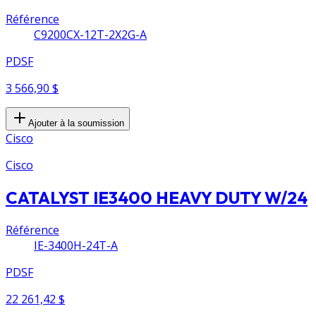
Référence
C9200CX-12T-2X2G-A
PDSF
3 566,90 $
Ajouter à la soumission
Cisco
Cisco
CATALYST IE3400 HEAVY DUTY W/24
Référence
IE-3400H-24T-A
PDSF
22 261,42 $