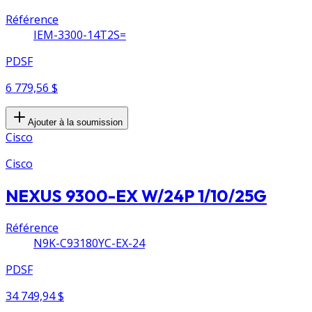
Référence
IEM-3300-14T2S=
PDSF
6 779,56 $
Ajouter à la soumission
Cisco
Cisco
NEXUS 9300-EX W/24P 1/10/25G
Référence
N9K-C93180YC-EX-24
PDSF
34 749,94 $