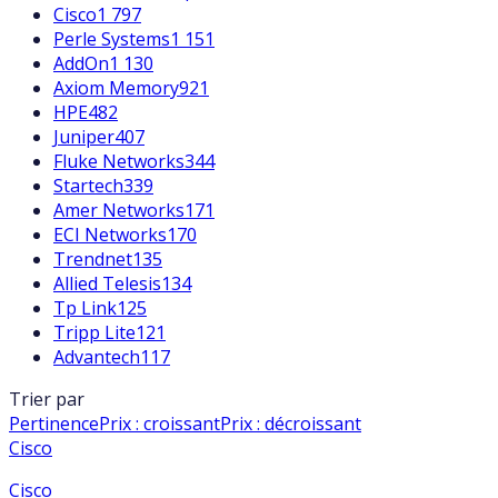
Cisco
1 797
Perle Systems
1 151
AddOn
1 130
Axiom Memory
921
HPE
482
Juniper
407
Fluke Networks
344
Startech
339
Amer Networks
171
ECI Networks
170
Trendnet
135
Allied Telesis
134
Tp Link
125
Tripp Lite
121
Advantech
117
Trier par
Pertinence
Prix : croissant
Prix : décroissant
Cisco
Cisco