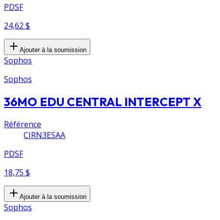
PDSF
24,62 $
Ajouter à la soumission
Sophos
Sophos
36MO EDU CENTRAL INTERCEPT X
Référence
CIRN3ESAA
PDSF
18,75 $
Ajouter à la soumission
Sophos