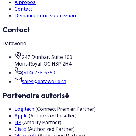
À propos
Contact
Demander une soumission
Contact
Dataworld
247 Dunbar, Suite 100
Mont-Royal
,
QC
H3P 2H4
(514) 738-6350
sales@dataworld.ca
Partenaire autorisé
Logitech
(
Connect Premier Partner
)
Apple
(
Authorized Reseller
)
HP
(
Amplify Partner
)
Cisco
(
Authorized Partner
)
Microsoft
(
Authorized Partner
)