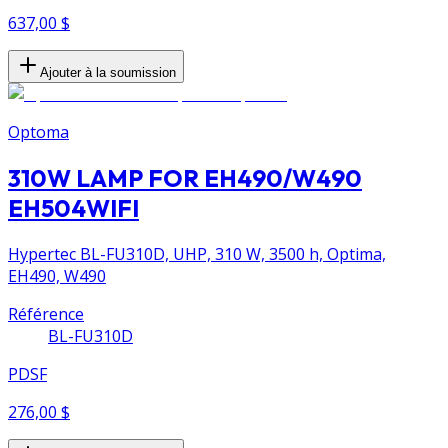
637,00 $
Ajouter à la soumission
Optoma
310W LAMP FOR EH490/W490
EH504WIFI
Hypertec BL-FU310D, UHP, 310 W, 3500 h, Optima,
EH490, W490
Référence
BL-FU310D
PDSF
276,00 $