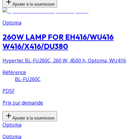
Ajouter à la soumission
Optoma
260W LAMP FOR EH416/WU416
W416/X416/DU380
Hypertec BL-FU260C, 260 W, 4500 h, Optoma, WU416
Référence
BL-FU260C
PDSF
Prix sur demande
Ajouter à la soumission
Optoma
Optoma