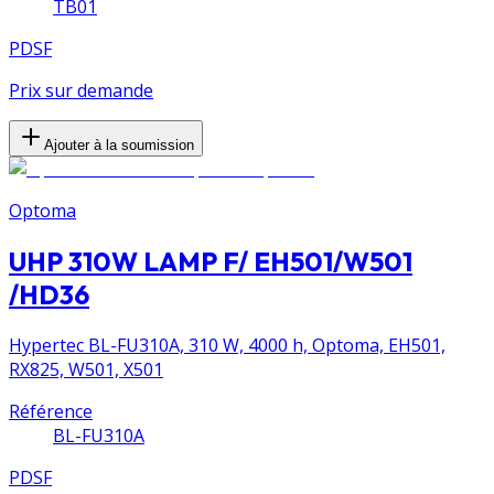
TB01
PDSF
Prix sur demande
Ajouter à la soumission
Optoma
UHP 310W LAMP F/ EH501/W501
/HD36
Hypertec BL-FU310A, 310 W, 4000 h, Optoma, EH501,
RX825, W501, X501
Référence
BL-FU310A
PDSF