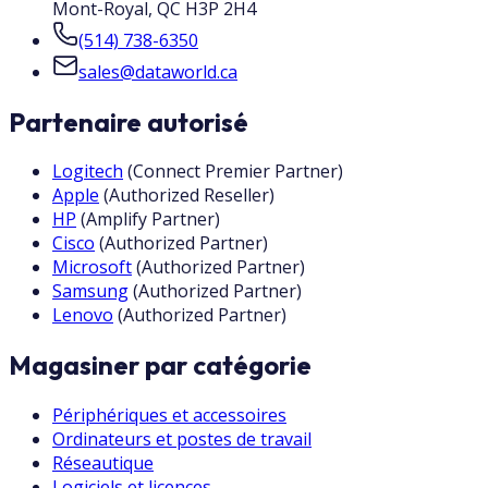
Mont-Royal
,
QC
H3P 2H4
(514) 738-6350
sales@dataworld.ca
Partenaire autorisé
Logitech
(
Connect Premier Partner
)
Apple
(
Authorized Reseller
)
HP
(
Amplify Partner
)
Cisco
(
Authorized Partner
)
Microsoft
(
Authorized Partner
)
Samsung
(
Authorized Partner
)
Lenovo
(
Authorized Partner
)
Magasiner par catégorie
Périphériques et accessoires
Ordinateurs et postes de travail
Réseautique
Logiciels et licences