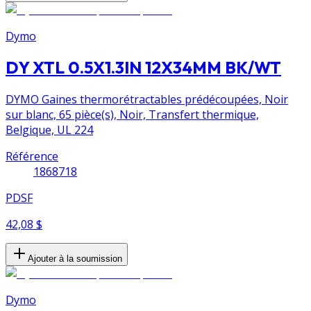
Dymo
DY XTL 0.5X1.3IN 12X34MM BK/WT
DYMO Gaines thermorétractables prédécoupées, Noir
sur blanc, 65 pièce(s), Noir, Transfert thermique,
Belgique, UL 224
Référence
1868718
PDSF
42,08 $
Ajouter à la soumission
Dymo