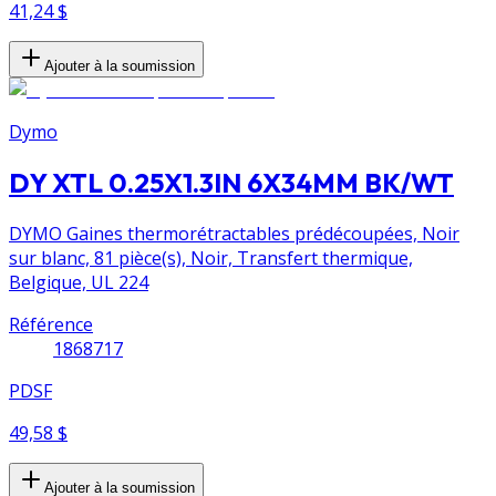
41,24 $
Ajouter à la soumission
Dymo
DY XTL 0.25X1.3IN 6X34MM BK/WT
DYMO Gaines thermorétractables prédécoupées, Noir
sur blanc, 81 pièce(s), Noir, Transfert thermique,
Belgique, UL 224
Référence
1868717
PDSF
49,58 $
Ajouter à la soumission