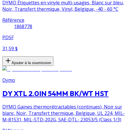
DYMO Étiquettes en vinyle multi-usages, Blanc sur bleu,
Noir, Transfert thermique, Vinyl, Belgique, -40 - 60 °C
Référence
1868778
PDSF
31,59 $
Ajouter à la soumission
Dymo
DY XTL 2.0IN 54MM BK/WT HST
DYMO Gaines thermorétractables (continues), Noir sur
blanc, Noir, Transfert thermique, Belgique, UL 224, MIL-
M-81531, MIL-STD-202G, SAE-DTL- 23053/5 (Class 1/3)