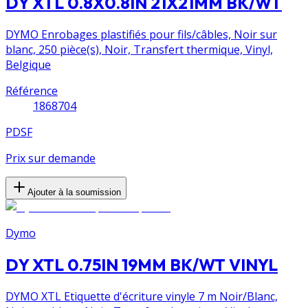
DY XTL 0.8X0.8IN 21X21MM BK/WT
DYMO Enrobages plastifiés pour fils/câbles, Noir sur
blanc, 250 pièce(s), Noir, Transfert thermique, Vinyl,
Belgique
Référence
1868704
PDSF
Prix sur demande
Ajouter à la soumission
Dymo
DY XTL 0.75IN 19MM BK/WT VINYL
DYMO XTL Etiquette d'écriture vinyle 7 m Noir/Blanc,