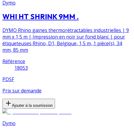
Dymo
WHI HT SHRINK 9MM .
DYMO Rhino gaines thermorétractables industrielles | 9
mm x 1,5 m | Impression en noir sur fond blanc | pour
étiqueteuses Rhino, D1, Belgique, 1,5 m, 1 pièce(s), 34
mm, 85 mm
Référence
18053
PDSF
Prix sur demande
Ajouter à la soumission
Dymo