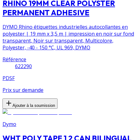
RHINO 19MM CLEAR POLYSTER
PERMANENT ADHESIVE
DYMO Rhino étiquettes industrielles autocollantes en
polyester | 19 mm x 3,5 m | impression en noir sur fond
transparent, Noir sur transparent, Multicolore,
Polyester, -40 - 150 °C, UL 969, DYMO
Référence
622290
PDSF
Prix sur demande
Ajouter à la soumission
Dymo
WHT POLY TAPE 1 2 CAN BILINGUAL