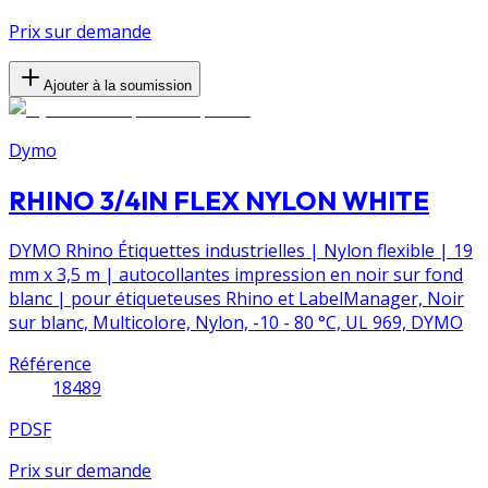
Prix sur demande
Ajouter à la soumission
Dymo
RHINO 3/4IN FLEX NYLON WHITE
DYMO Rhino Étiquettes industrielles | Nylon flexible | 19
mm x 3,5 m | autocollantes impression en noir sur fond
blanc | pour étiqueteuses Rhino et LabelManager, Noir
sur blanc, Multicolore, Nylon, -10 - 80 °C, UL 969, DYMO
Référence
18489
PDSF
Prix sur demande