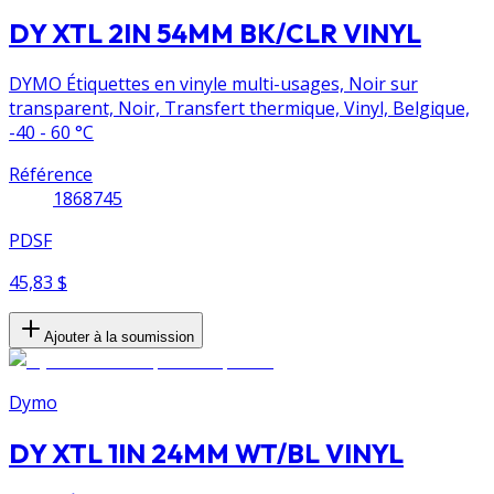
DY XTL 2IN 54MM BK/CLR VINYL
DYMO Étiquettes en vinyle multi-usages, Noir sur
transparent, Noir, Transfert thermique, Vinyl, Belgique,
-40 - 60 °C
Référence
1868745
PDSF
45,83 $
Ajouter à la soumission
Dymo
DY XTL 1IN 24MM WT/BL VINYL