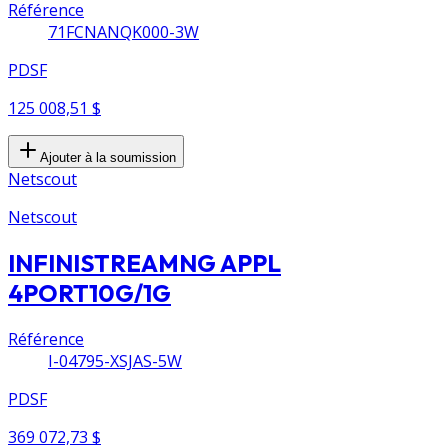
Référence
71FCNANQK000-3W
PDSF
125 008,51 $
Ajouter à la soumission
Netscout
Netscout
INFINISTREAMNG APPL
4PORT10G/1G
Référence
I-04795-XSJAS-5W
PDSF
369 072,73 $